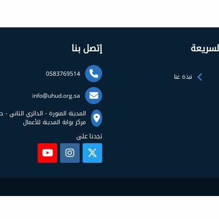
السريعة
إتصل بنا
0583769514
نبذة عنا
info@uhud.org.sa
المدينة المنورة - الدائري الثاني - 
مركز بوابة المدينة للأعمال
تجدنا على